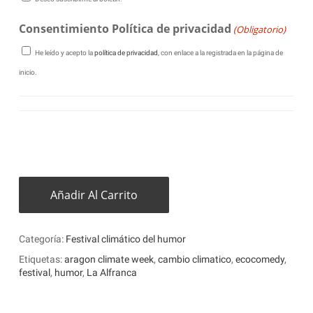
Consentimiento Política de privacidad
(Obligatorio)
He leído y acepto la
política de privacidad
, con enlace a la registrada en la página de
inicio.
Añadir Al Carrito
Categoría:
Festival climático del humor
Etiquetas:
aragon climate week
,
cambio climatico
,
ecocomedy
,
festival
,
humor
,
La Alfranca