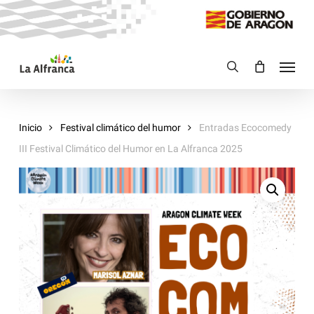
Skip
to
main
Menu
content
search
Inicio
Festival climático del humor
Entradas Ecocomedy
III Festival Climático del Humor en La Alfranca 2025