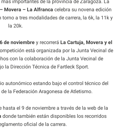
s más importantes de la provincia de Zaragoza. La
 – Movera – La Alfranca
celebra su novena edición
torno a tres modalidades de carrera, la 6k, la 11k y
la 20k.
6 de noviembre
y recorrerá
La Cartuja, Movera y el
ompetición está organizada por la
Junta Vecinal de
chos
con la colaboración de la
Junta Vecinal de
jo la Dirección Técnica de
Fartleck Sport
.
rio autonómico estando bajo el control técnico del
 de la
Federación Aragonesa de Atletismo
.
e hasta el 9 de noviembre a través de la web de la
m
donde también están disponibles los recorridos
eglamento oficial de la carrera.