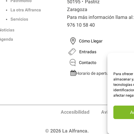
·
Patrimonio
50195
Pastriz
Zaragoza
La otra Alfranca
Para más información llama al:
Servicios
976 10 58 40
Noticias
Agenda
Cómo Llegar
Entradas
Contacto
Horario de apertura
Para ofrecer
almacenar y/
tecnologías 
identificacio
afectar nega
Accesibilidad
Aviso Legal
A
© 2026 La Alfranca.