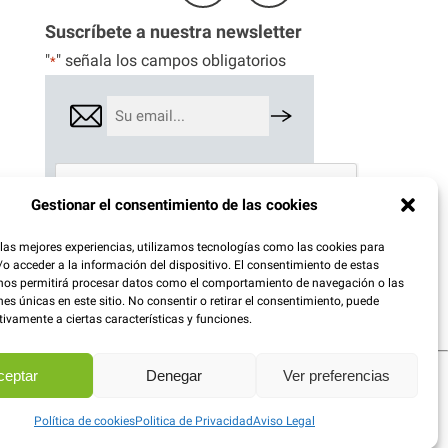
Suscríbete a nuestra newsletter
"
" señala los campos obligatorios
*
Email
*
CAPTCHA
Gestionar el consentimiento de las cookies
 las mejores experiencias, utilizamos tecnologías como las cookies para
Consentimiento
o acceder a la información del dispositivo. El consentimiento de estas
*
He leído y acepto la
Política de privacidad
.
nos permitirá procesar datos como el comportamiento de navegación o las
*
nes únicas en este sitio. No consentir o retirar el consentimiento, puede
tivamente a ciertas características y funciones.
Politica de Privacidad
Cookies
Horario
ceptar
Denegar
Ver preferencias
Política de cookies
Politica de Privacidad
Aviso Legal